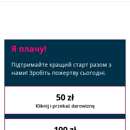
Я плачу!
Підтримайте кращий старт разом з
нами! Зробіть пожертву сьогодні.
50 zł
Kliknij i przekaż darowiznę
100 zł