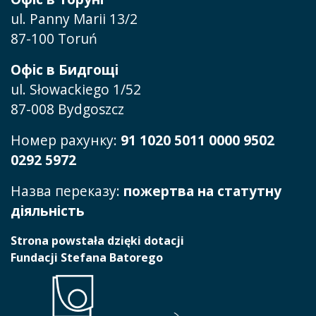
ul. Panny Marii 13/2
87-100 Toruń
Офіс в Бидгощі
ul. Słowackiego 1/52
87-008 Bydgoszcz
Номер рахунку:
91 1020 5011 0000 9502
0292 5972
Назва переказу:
пожертва на статутну
діяльність
Strona powstała dzięki dotacji
Fundacji Stefana Batorego