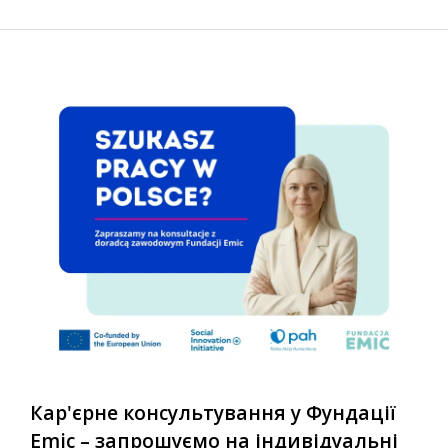
Кар'єрне консультування у Фундації
Emic – запрошуємо на індивідуальні