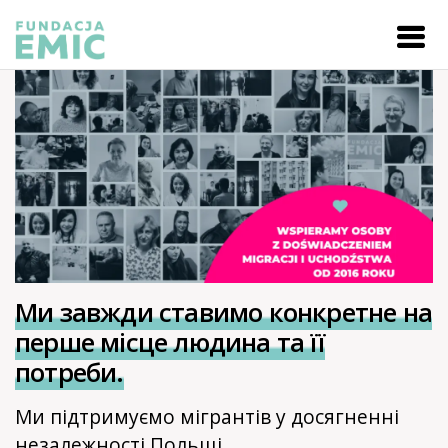
Ми завжди ставимо конкретне на
перше місце людина та її
потреби.
Ми підтримуємо мігрантів у досягненні
незалежності Польщі