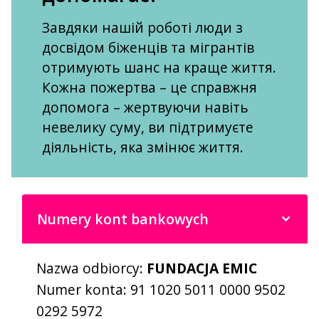
Завдяки нашій роботі люди з
досвідом біженців та мігрантів
отримують шанс на краще життя.
Кожна пожертва – це справжня
допомога – жертвуючи навіть
невелику суму, ви підтримуєте
діяльність, яка змінює життя.
Numery kont bankowych
Nazwa odbiorcy:
FUNDACJA EMIC
Numer konta: 91 1020 5011 0000 9502
0292 5972