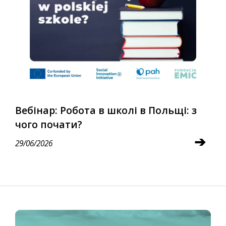
Вебінар: Робота в школі в Польщі: з
чого почати?
➔
29/06/2026