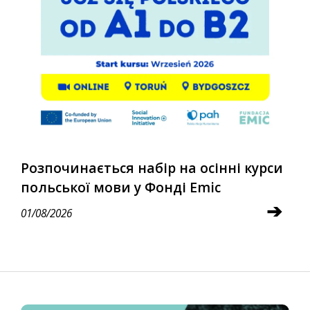
Розпочинається набір на осінні курси
польської мови у Фонді Emic
➔
01/08/2026