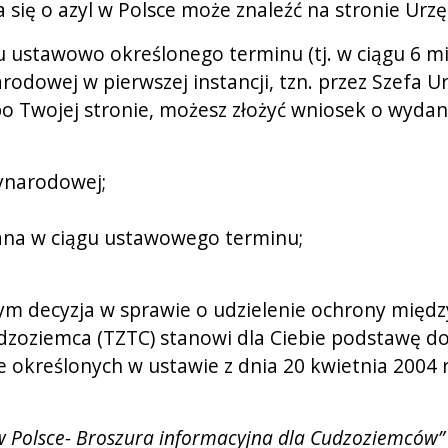
ca się o azyl w Polsce może znaleźć na stronie U
u ustawowo określonego terminu (tj. w ciągu 6 m
rodowej w pierwszej instancji, tzn. przez Szefa 
po Twojej stronie, możesz złożyć wniosek o wyda
zynarodowej;
ydana w ciągu ustawowego terminu;
rym decyzja w sprawie o udzielenie ochrony międz
oziemca (TZTC) stanowi dla Ciebie podstawę do
ie określonych w ustawie z dnia 20 kwietnia 2004 r
ki w Polsce- Broszura informacyjna dla Cudzoziemcó