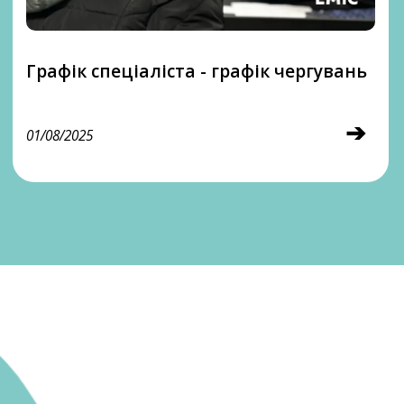
Графік спеціаліста - графік чергувань
➔
01/08/2025