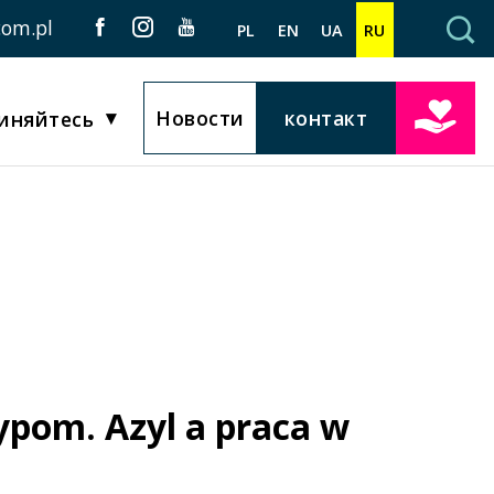
com.pl
PL
EN
UA
RU
Новости
контакт
иняйтесь
ypom. Azyl a praca w