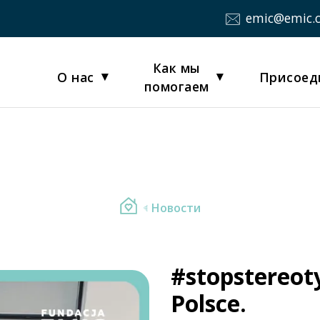
emic@emic.
Как мы
О нас
Присоед
помогаем
Новости
#stopstereot
Polsce.