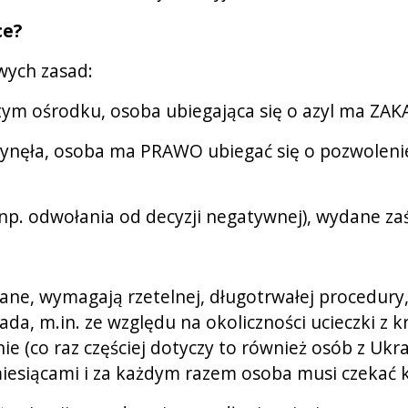
ce?
wych zasad:
ym ośrodku, osoba ubiegająca się o azyl ma
ZAK
wpłynęła, osoba ma
PRAWO
ubiegać się o pozwolen
(np. odwołania od decyzji negatywnej), wydane z
ne, wymagają rzetelnej, długotrwałej procedury
a, m.in. ze względu na okoliczności ucieczki z 
ie (co raz częściej dotyczy to również osób z Ukr
iesiącami i za każdym razem osoba musi czekać k