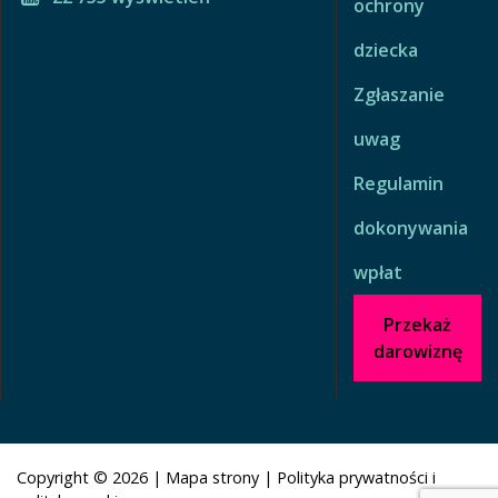
ochrony
dziecka
Zgłaszanie
uwag
Regulamin
dokonywania
wpłat
Przekaż
darowiznę
Copyright © 2026
|
Mapa strony
|
Polityka prywatności i