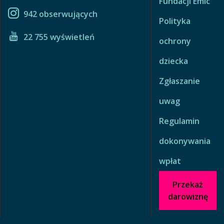
Fundacji Emic
942 obserwujących
Polityka
22 755 wyświetleń
ochrony
dziecka
Zgłaszanie
uwag
Regulamin
dokonywania
wpłat
Przekaż
darowiznę