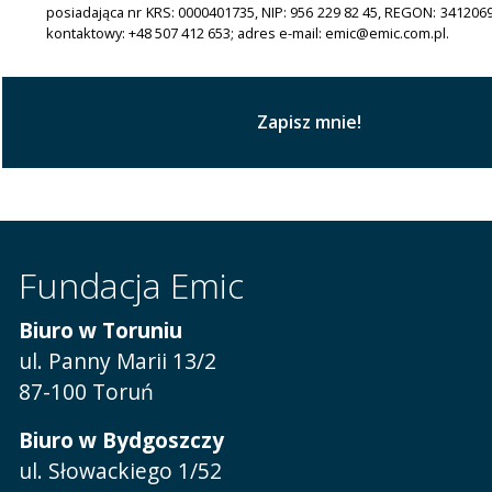
posiadająca nr KRS: 0000401735, NIP: 956 229 82 45, REGON: 341206
kontaktowy: +48 507 412 653; adres e-mail: emic@emic.com.pl.
Fundacja Emic
Biuro w Toruniu
ul. Panny Marii 13/2
87-100 Toruń
Biuro w Bydgoszczy
ul. Słowackiego 1/52