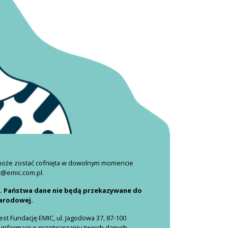
 może zostać cofnięta w dowolnym momencie
c@emic.com.pl.
i. Państwa dane nie będą przekazywane do
narodowej.
t Fundację EMIC, ul. Jagodowa 37, 87-100
 informacji o przetwarzaniu twoich danych