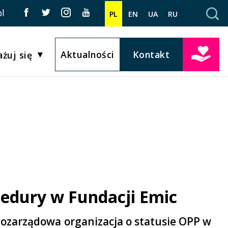
l
PL
EN
UA
RU
Aktualności
Kontakt
żuj się
ocedury w Fundacji Emic
pozarządowa organizacja o statusie OPP w