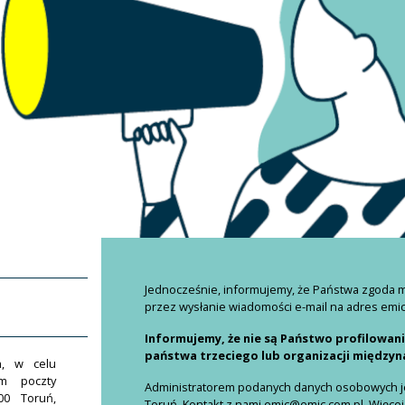
Jednocześnie, informujemy, że Państwa zgoda
przez wysłanie wiadomości e-mail na adres emi
Informujemy, że nie są Państwo profilowan
państwa trzeciego lub organizacji między
h, w celu
em poczty
Administratorem podanych danych osobowych jes
00 Toruń,
Toruń. Kontakt z nami emic@emic.com.pl. Więcej