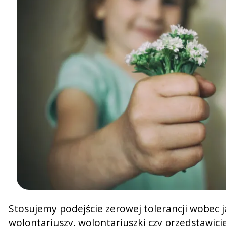
Stosujemy podejście zerowej tolerancji wobec 
wolontariuszy, wolontariuszki czy przedstawic