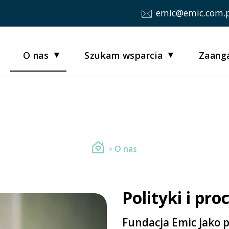
emic@emic.com.p
O nas
Szukam wsparcia
Zaanga
O nas
Polityki i pr
Fundacja Emic jako 