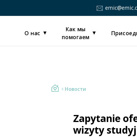
emic@emic.
Как мы
О нас
Присоед
помогаем
Новости
Zapytanie of
wizyty studyj