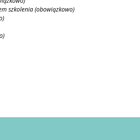
wiązkowo)
em szkolenia (obowiązkowo)
o)
o)