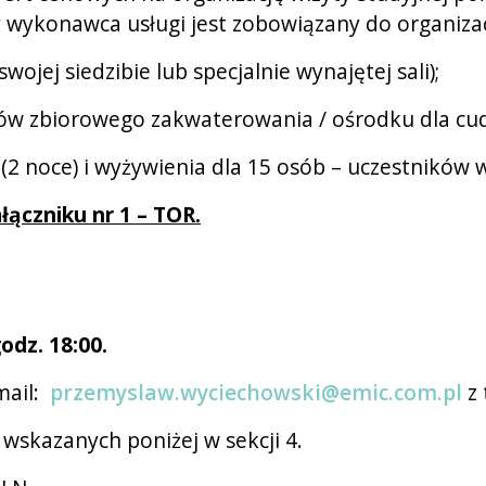
y wykonawca usługi jest zobowiązany do organizac
ojej siedzibie lub specjalnie wynajętej sali);
dków zbiorowego zakwaterowania / ośrodku dla cu
 (2 noce) i wyżywienia dla 15 osób – uczestników 
ączniku nr 1 – TOR.
odz. 18:00.
mail:
przemyslaw.wyciechowski@emic.com.pl
z 
wskazanych poniżej w sekcji 4.