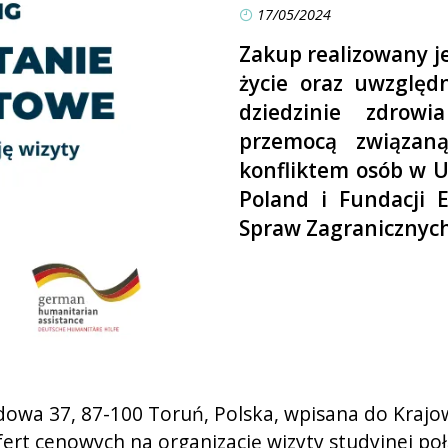
17/05/2024
Zakup realizowany j
życie oraz uwzględ
dziedzinie zdrow
przemocą związaną
konfliktem osób w Uk
Poland i Fundacji 
Spraw Zagranicznych
godowa 37, 87-100 Toruń, Polska, wpisana do Kra
fert cenowych na organizację wizyty studyjnej po