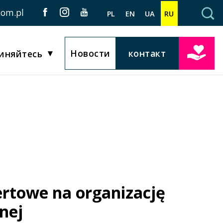
com.pl
PL
EN
UA
RU
Новости
контакт
иняйтесь
ertowe na organizację
nej