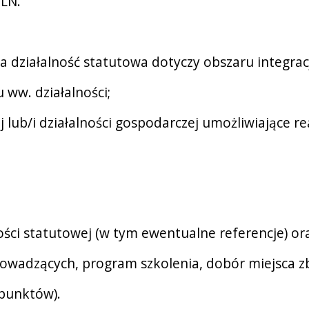
PLN.
na działalność statutowa dotyczy obszaru integrac
ww. działalności;
 lub/i działalności gospodarczej umożliwiające rea
ości statutowej (w tym ewentualne referencje) ora
prowadzących, program szkolenia, dobór miejsca 
 punktów).