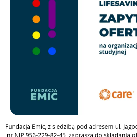
Fundacja Emic, z siedzibą pod adresem ul. Ja
nr NIP 956-229-82-45, zaprasza do składania o