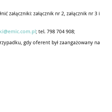
załączniki: załącznik nr 2, załącznik nr 3 i
ki@emic.com.pl
; tel. 798 704 908;
 przypadku, gdy oferent był zaangażowany na