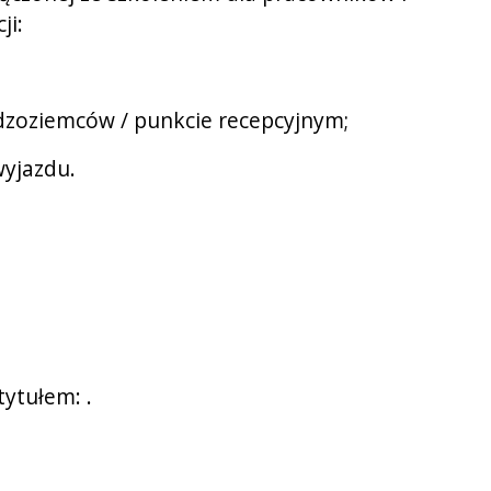
ji:
dzoziemców / punkcie recepcyjnym;
wyjazdu.
tytułem: .