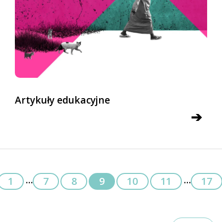
Artykuły edukacyjne
➔
...
...
1
7
8
9
10
11
17