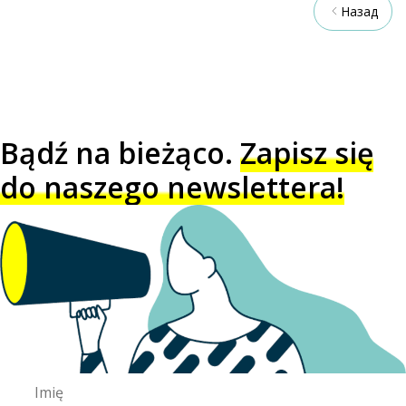
Назад
Bądź na bieżąco.
Zapisz się
do naszego newslettera!