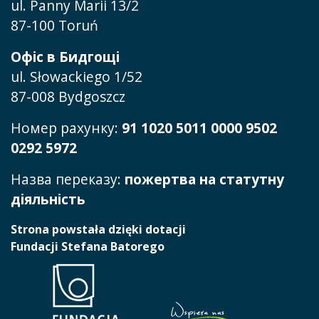
ul. Panny Marii 13/2
87-100 Toruń
Офіс в Бидгощі
ul. Słowackiego 1/52
87-008 Bydgoszcz
Номер рахунку:
91 1020 5011 0000 9502
0292 5972
Назва переказу:
пожертва на статутну
діяльність
Strona powstała dzięki dotacji
Fundacji Stefana Batorego