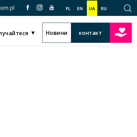
com.pl
PL
EN
UA
RU
Новини
контакт
лучайтеся