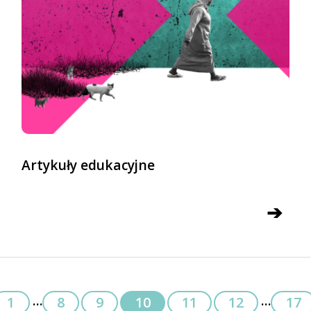
Artykuły edukacyjne
➔
...
...
1
8
9
10
11
12
17