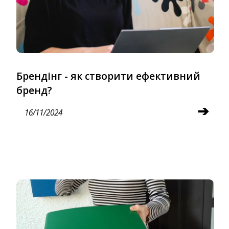
Брендінг - як створити ефективний
бренд?
➔
16/11/2024