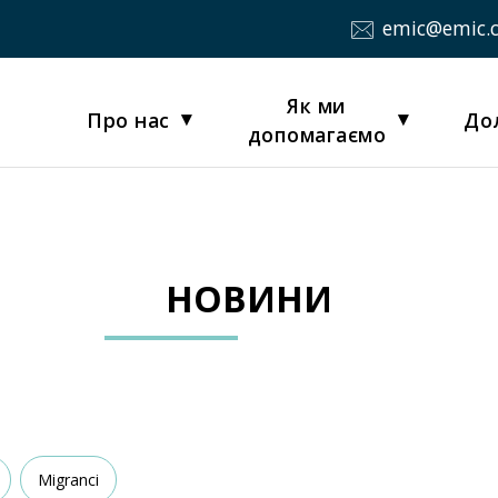
emic@emic.
Як ми
Про нас
До
допомагаємо
НОВИНИ
Migranci