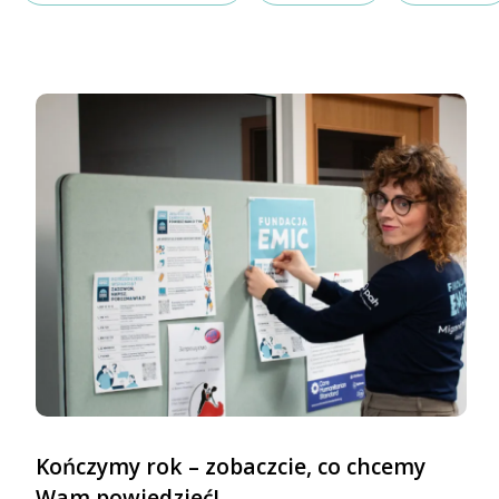
Kończymy rok – zobaczcie, co chcemy
Wam powiedzieć!