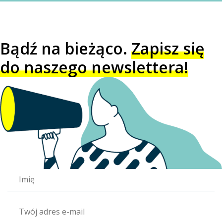
Bądź na bieżąco.
Zapisz się
do naszego newslettera!