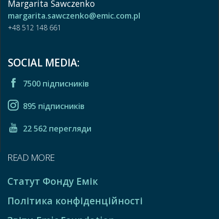
Margarita Sawczenko
margarita.sawczenko@emic.com.pl
+48 512 148 661
SOCIAL MEDIA:
7500 підписників
895 підписників
22 562 перегляди
READ MORE
Статут Фонду Емік
Політика конфіденційності