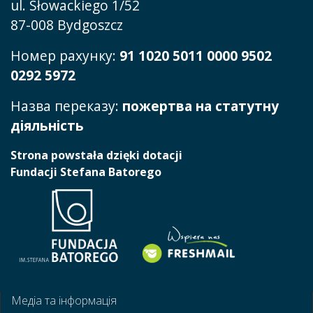
ul. Słowackiego 1/52
87-008 Bydgoszcz
Номер рахунку:
91 1020 5011 0000 9502
0292 5972
Назва переказу:
пожертва на статутну
діяльність
Strona powstała dzięki dotacji
Fundacji Stefana Batorego
Медіа та інформація