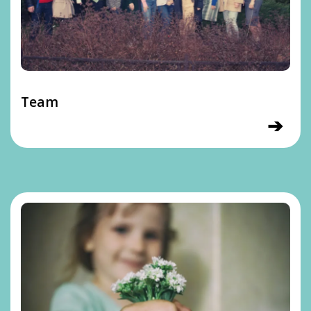
Team
➔