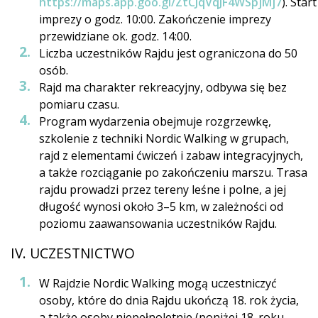
https://maps.app.goo.gl/ZtCJqVqJF4WSpjMj7
). Start
imprezy o godz. 10:00. Zakończenie imprezy
przewidziane ok. godz. 14:00.
Liczba uczestników Rajdu jest ograniczona do 50
osób.
Rajd ma charakter rekreacyjny, odbywa się bez
pomiaru czasu.
Program wydarzenia obejmuje rozgrzewkę,
szkolenie z techniki Nordic Walking w grupach,
rajd z elementami ćwiczeń i zabaw integracyjnych,
a także rozciąganie po zakończeniu marszu. Trasa
rajdu prowadzi przez tereny leśne i polne, a jej
długość wynosi około 3–5 km, w zależności od
poziomu zaawansowania uczestników Rajdu.
IV. UCZESTNICTWO
W Rajdzie Nordic Walking mogą uczestniczyć
osoby, które do dnia Rajdu ukończą 18. rok życia,
a także osoby niepełnoletnie (poniżej 18. roku