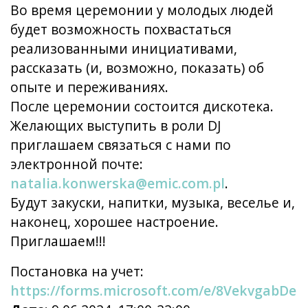
Во время церемонии у молодых людей
будет возможность похвастаться
реализованными инициативами,
рассказать (и, возможно, показать) об
опыте и переживаниях.
После церемонии состоится дискотека.
Желающих выступить в роли DJ
приглашаем связаться с нами по
электронной почте:
natalia.konwerska@emic.com.pl
.
Будут закуски, напитки, музыка, веселье и,
наконец, хорошее настроение.
Приглашаем!!!
Постановка на учет
:
https://forms.microsoft.com/e/8VekvgabDe