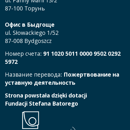
ul. Panny Marii 13/2
87-100 Торунь
Офис в Быдгоще
ul. Słowackiego 1/52
87-008 Bydgoszcz
Номер счета:
91 1020 5011 0000 9502 0292
5972
Название перевода:
Пожертвование на
уставную деятельность
Strona powstała dzięki dotacji
Fundacji Stefana Batorego