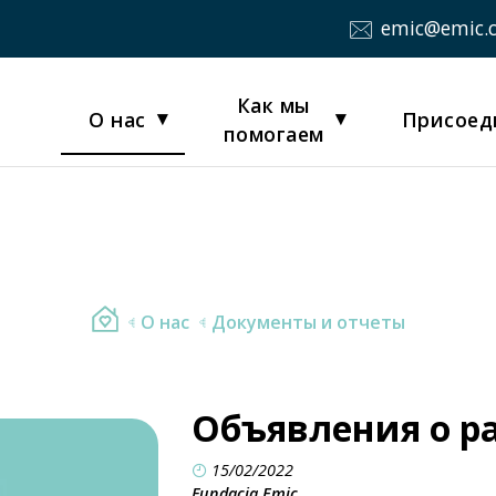
emic@emic.
Как мы
О нас
Присоед
помогаем
О нас
Документы и отчеты
Объявления о ра
15/02/2022
Fundacja Emic