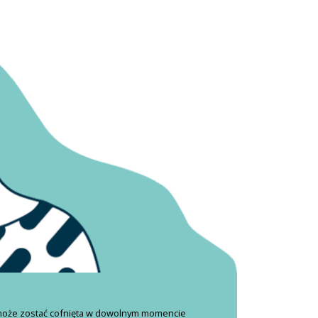
 może zostać cofnięta w dowolnym momencie