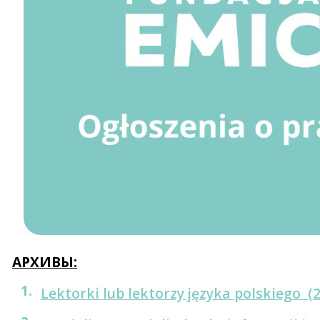
АРХИВЫ:
Lektorki lub lektorzy języka polskiego (