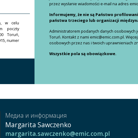
przez wysłanie wiadomości e-mail na adres emi
Informujemy, że nie są Państwo profilowan
państwa trzeciego lub organizacji między
h, w celu
em poczty
Administratorem podanych danych osobowych jes
00 Toruń,
Toruń. Kontakt z nami emic@emic.com.pl. Więcej
915, numer
osobowych przez nas i twoich uprawnieniach znaj
Wszystkie pola są obowiązkowe.
Медиа и информация
Margarita Sawczenko
margarita.sawczenko@emic.com.pl