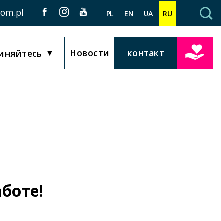
com.pl
PL
EN
UA
RU
Новости
контакт
иняйтесь
боте!