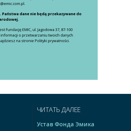
c@emic.com.pl.
i. Państwa dane nie będą przekazywane do
narodowej.
t Fundację EMIC, ul. Jagodowa 37, 87-100
 informacji o przetwarzaniu twoich danych
dziesz na stronie Polityki prywatności.
ЧИТАТЬ ДАЛЕЕ
Устав Фонда Эмика