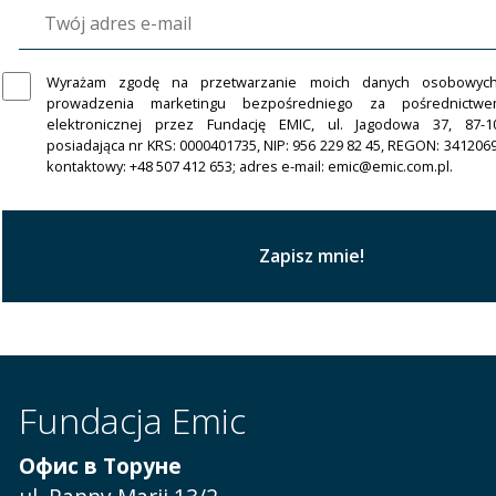
Wyrażam zgodę na przetwarzanie moich danych osobowyc
prowadzenia marketingu bezpośredniego za pośrednictw
elektronicznej przez Fundację EMIC, ul. Jagodowa 37, 87-1
posiadająca nr KRS: 0000401735, NIP: 956 229 82 45, REGON: 341206
kontaktowy: +48 507 412 653; adres e-mail: emic@emic.com.pl.
Fundacja Emic
Офис в Торуне