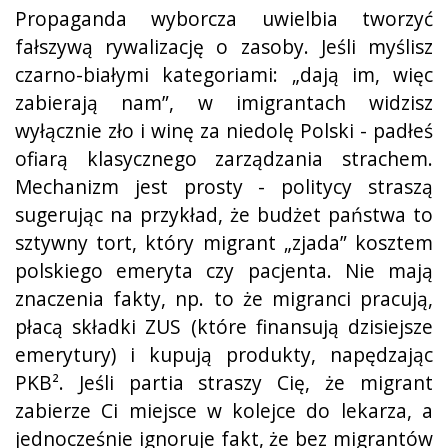
Propaganda wyborcza uwielbia tworzyć
fałszywą rywalizację o zasoby. Jeśli myślisz
czarno-białymi kategoriami: „dają im, więc
zabierają nam”, w imigrantach widzisz
wyłącznie zło i winę za niedolę Polski - padłeś
ofiarą klasycznego zarządzania strachem.
Mechanizm jest prosty - politycy straszą
sugerując na przykład, że budżet państwa to
sztywny tort, który migrant „zjada” kosztem
polskiego emeryta czy pacjenta. Nie mają
znaczenia fakty, np. to że migranci pracują,
płacą składki ZUS (które finansują dzisiejsze
emerytury) i kupują produkty, napędzając
PKB². Jeśli partia straszy Cię, że migrant
zabierze Ci miejsce w kolejce do lekarza, a
jednocześnie ignoruje fakt, że bez migrantów