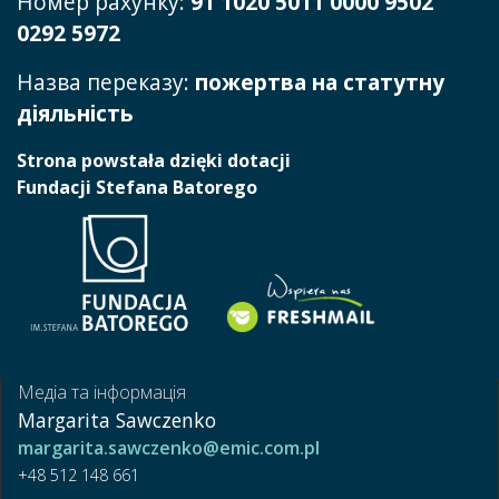
Номер рахунку:
91 1020 5011 0000 9502
0292 5972
Назва переказу:
пожертва на статутну
діяльність
Strona powstała dzięki dotacji
Fundacji Stefana Batorego
Медіа та інформація
Margarita Sawczenko
margarita.sawczenko@emic.com.pl
+48 512 148 661