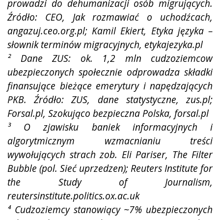
prowadzi do dehumanizacji osób migrujących.
Źródło: CEO, Jak rozmawiać o
uchodźcach,
angazuj.ceo.org.pl; Kamil Ekiert, Etyka języka –
słownik terminów migracyjnych, etykajezyka.pl
² Dane ZUS: ok. 1,2 mln cudzoziemcow
ubezpieczonych społecznie odprowadza składki
finansujące bieżące
emerytury i napędzających
PKB. Źródło: ZUS, dane statystyczne, zus.pl;
Forsal.pl, Szokująco bezpieczna Polska,
forsal.pl
³ O zjawisku baniek informacyjnych i
algorytmicznym wzmacnianiu treści
wywołujących strach zob. Eli Pariser, The
Filter
Bubble (pol. Sieć uprzedzen); Reuters Institute for
the Study of Journalism,
reutersinstitute.politics.ox.ac.uk
⁴ Cudzoziemcy stanowiący ~7% ubezpieczonych