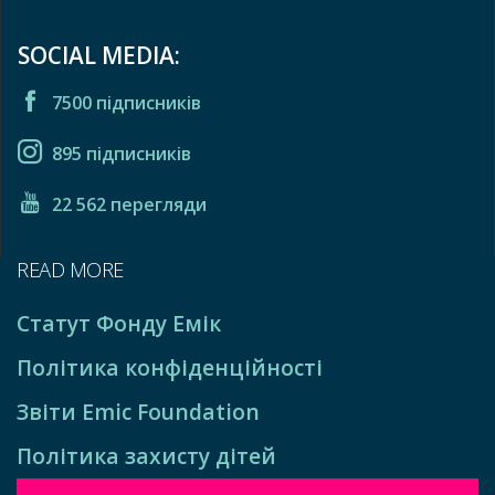
SOCIAL MEDIA:
7500 підписників
895 підписників
22 562 перегляди
READ MORE
Статут Фонду Емік
Політика конфіденційності
Звіти Emic Foundation
Політика захисту дітей