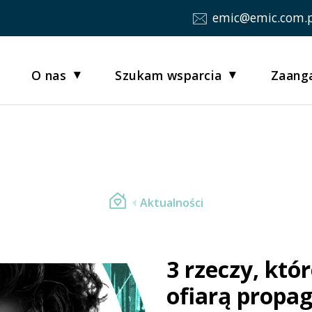
emic@emic.com.p
O nas
Szukam wsparcia
Zaanga
Aktualności
3 rzeczy, któ
ofiarą propa