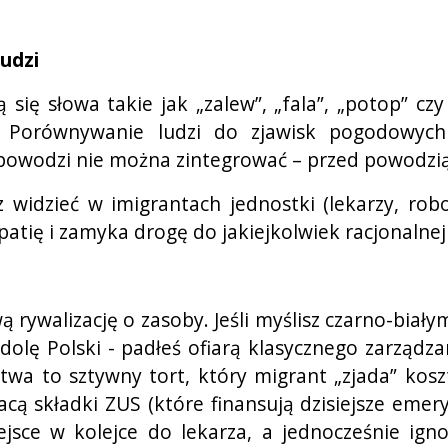
ludzi
 się słowa takie jak „zalew”, „fala”, „potop” cz
. Porównywanie ludzi do zjawisk pogodowych
owodzi nie można zintegrować – przed powodzią tr
 widzieć w imigrantach jednostki (lekarzy, robo
patię i zamyka drogę do jakiejkolwiek racjonalnej
rywalizację o zasoby. Jeśli myślisz czarno-białym
edolę Polski - padłeś ofiarą klasycznego zarządz
stwa to sztywny tort, który migrant „zjada” kos
acą składki ZUS (które finansują dzisiejsze emer
iejsce w kolejce do lekarza, a jednocześnie ign