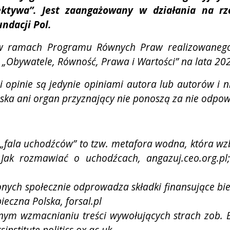
ektywa”. Jest zaangażowany w działania na rze
ndacji Pol.
ą w ramach Programu Równych Praw realizowane
„Obywatele, Równość, Prawa i Wartości” na lata 20
pinie są jedynie opiniami autora lub autorów i ni
ejska ani organ przyznający nie ponoszą za nie odpow
y „fala uchodźców” to tzw. metafora wodna, która 
, Jak rozmawiać o
uchodźcach, angazuj.ceo.org.pl
nych społecznie odprowadza składki finansujące bi
zpieczna Polska,
forsal.pl
znym wzmacnianiu treści wywołujących strach zob. E
sinstitute.politics.ox.ac.uk