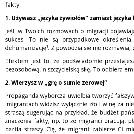
fakty.
1. Używasz „języka żywiołów” zamiast języka 
Jeśli w Twoich rozmowach o migracji pojawiają
sukces. To nie są przypadkowe określenia
dehumanizację¹. Z powodzią się nie rozmawia, p
Efektem jest to, że podświadomie przestajesz
bezosobową, niszczycielską siłę. To odbiera em
2. Wierzysz w „grę o sumie zerowej”
Propaganda wyborcza uwielbia tworzyć fałszywą 
imigrantach widzisz wyłącznie zło i winę za ni
straszą sugerując na przykład, że budżet pań
znaczenia fakty, np. to że migranci pracują, pł
partia straszy Cię, że migrant zabierze Ci m