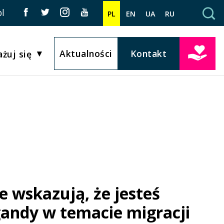
l
PL
EN
UA
RU
Aktualności
Kontakt
żuj się
re wskazują, że jesteś
gandy w temacie migracji