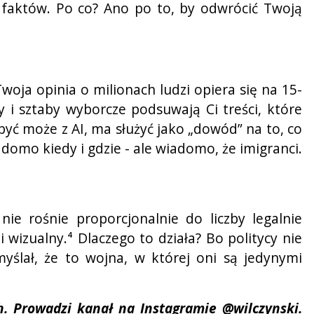
 faktów. Po co? Ano po to, by odwrócić Twoją
ja opinia o milionach ludzi opiera się na 15-
 i sztaby wyborcze podsuwają Ci treści, które
 być może z AI, ma służyć jako „dowód” na to, co
iadomo kiedy i gdzie - ale wiadomo, że imigranci.
ie rośnie proporcjonalnie do liczby legalnie
 wizualny.⁴ Dlaczego to działa? Bo politycy nie
myślał, że to wojna, w której oni są jedynymi
h. Prowadzi kanał na Instagramie @wilczynski.