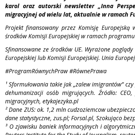
karol oraz autorski newsletter „Inna Persp
migracyjnej od wielu lat, aktualnie w ramach Fu
Projekt finansowany przez Komisję Europejsk
środków Komisji Europejskiej w ramach programu 
Sfinansowane ze środków UE. Wyrażone poglądy i o
Europejskiej lub Komisji Europejskiej. Unia Europ
#ProgramRównychPraw #RównePrawa
¹ Sformułowania takie jak „zalew imigrantów” cz
dehumanizacji osób migrujących. Źródło: CEO
migracyjnych, etykajezyka.pl
² Dane ZUS: ok. 1,2 mln cudzoziemcow ubezpieczo
dane statystyczne, zus.pl; Forsal.pl, Szokująco be
³ O zjawisku baniek informacyjnych i algorytmic
Reuters Institute for the Study of Journalism, reuter