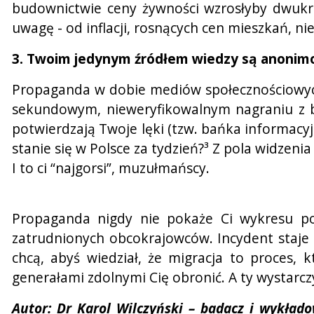
budownictwie ceny żywności wzrosłyby dwukro
uwagę - od inflacji, rosnących cen mieszkań, ni
3. Twoim jedynym źródłem wiedzy są anonimo
Propaganda w dobie mediów społecznościowych 
sekundowym, nieweryfikowalnym nagraniu z bój
potwierdzają Twoje lęki (tzw. bańka informacyjn
stanie się w Polsce za tydzień?³ Z pola widzenia
I to ci “najgorsi”, muzułmańscy.
Propaganda nigdy nie pokaże Ci wykresu poka
zatrudnionych obcokrajowców. Incydent staje si
chcą, abyś wiedział, że migracja to proces, 
generałami zdolnymi Cię obronić. A ty wystarczy
Autor: Dr Karol Wilczyński – badacz i wykład