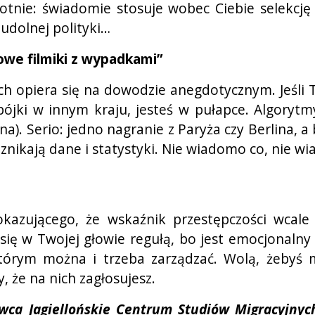
tnie: świadomie stosuje wobec Ciebie selekcję
eudolnej polityki…
we filmiki z wypadkami”
opiera się na dowodzie anegdotycznym. Jeśli Two
ki w innym kraju, jesteś w pułapce. Algorytmy
a). Serio: jedno nagranie z Paryża czy Berlina, a
 znikają dane i statystyki. Nie wiadomo co, nie w
zującego, że wskaźnik przestępczości wcale n
ę w Twojej głowie regułą, bo jest emocjonalny i
którym można i trzeba zarządzać. Wolą, żebyś 
, że na nich zagłosujesz.
owca Jagiellońskie Centrum Studiów Migracyjnyc