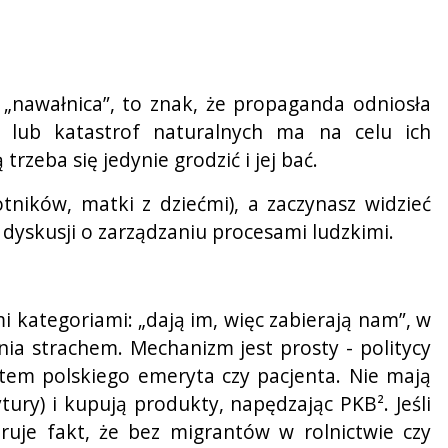
y „nawałnica”, to znak, że propaganda odniosła
 lub katastrof naturalnych ma na celu ich
zeba się jedynie grodzić i jej bać.
tników, matki z dziećmi), a zaczynasz widzieć
 dyskusji o zarządzaniu procesami ludzkimi.
i kategoriami: „dają im, więc zabierają nam”, w
ania strachem. Mechanizm jest prosty - politycy
ztem polskiego emeryta czy pacjenta. Nie mają
ytury) i kupują produkty, napędzając PKB². Jeśli
oruje fakt, że bez migrantów w rolnictwie czy