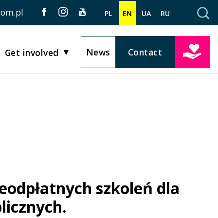
com.pl
PL
EN
UA
RU
News
Contact
Get involved
ieodpłatnych szkoleń dla
blicznych.