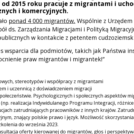
c od 2015 roku pracuje z migrantami i uch
cznych i komercyjnych.
tało
ponad 4 000 migrantów.
Wspólnie z Urzędem 
ł ds. Zarządzania Migracjami i Polityką Migracy
 publicznych w kontakcie z petentem cudzoziemsk
s wsparcia dla podmiotów, takich jak Państwa in
mocnienie praw migrantów i migrantek!”
rowych, stereotypów i współpracy z migrantami
iem i uczennicą z doświadczeniem migracji
 społeczeństwie. Psychologicznych i społecznych aspektów m
np. realizacja Indywidulanego Programu Integracji, różnic
ucjach zatrudniających pracowników z innych krajów. Zatru
jnym, znający polskie prawo i język. Możliwość skorzystania
zkolenia do września 2023.
ultacja oferty kierowanej do migrantów, głos i perspekty