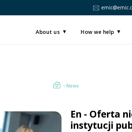
emic@emic.
About us
How we help
News
En - Oferta n
instytucji pu