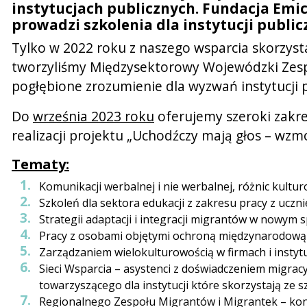
instytucjach publicznych. Fundacja Emi
prowadzi szkolenia dla instytucji publi
Tylko w 2022 roku z naszego wsparcia skorzys
tworzyliśmy Międzysektorowy Wojewódzki Zespó
pogłębione zrozumienie dla wyzwań instytucji
Do
września 2023 roku
oferujemy szeroki zakre
realizacji projektu „Uchodźczy mają głos – wz
Tematy:
Komunikacji werbalnej i nie werbalnej, różnic kultu
Szkoleń dla sektora edukacji z zakresu pracy z uczn
Strategii adaptacji i integracji migrantów w nowym
Pracy z osobami objętymi ochroną międzynarodową (
Zarządzaniem wielokulturowością w firmach i instyt
Sieci Wsparcia – asystenci z doświadczeniem migracy
towarzyszącego dla instytucji które skorzystają ze s
Regionalnego Zespołu Migrantów i Migrantek – kons