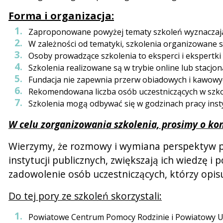
Forma i organizacja:
Zaproponowane powyżej tematy szkoleń wyznaczają 
W zależności od tematyki, szkolenia organizowane s
Osoby prowadzące szkolenia to eksperci i ekspertki
Szkolenia realizowane są w trybie online lub stacjona
Fundacja nie zapewnia przerw obiadowych i kawowy
Rekomendowana liczba osób uczestniczących w szkol
Szkolenia mogą odbywać się w godzinach pracy insty
W celu zorganizowania szkolenia, prosimy o kon
Wierzymy, że rozmowy i wymiana perspektyw p
instytucji publicznych, zwiększają ich wiedzę
zadowolenie osób uczestniczących, którzy opisu
Do tej pory ze szkoleń skorzystali:
Powiatowe Centrum Pomocy Rodzinie i Powiatowy Ur