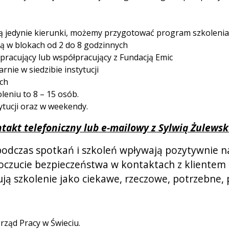
jedynie kierunki, możemy przygotować program szkolenia 
ą w blokach od 2 do 8 godzinnych
 pracujący lub współpracujący z Fundacją Emic
rnie w siedzibie instytucji
ch
eniu to 8 – 15 osób.
tucji oraz w weekendy.
takt telefoniczny lub e-mailowy z Sylwią Żulews
odczas spotkań i szkoleń wpływają pozytywnie n
 i poczucie bezpieczeństwa w kontaktach z klient
ją szkolenie jako ciekawe, rzeczowe, potrzebne, 
ząd Pracy w Świeciu.