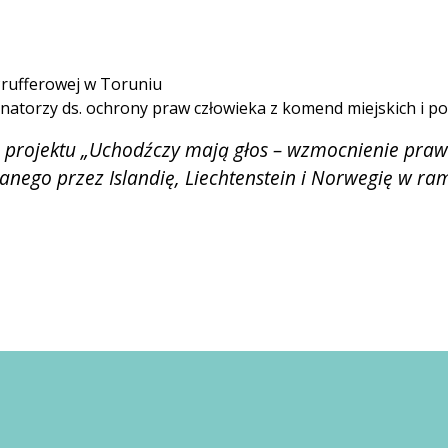
Prufferowej w Toruniu
atorzy ds. ochrony praw człowieka z komend miejskich i p
 projektu „Uchodźczy mają głos – wzmocnienie pra
anego przez Islandię, Liechtenstein i Norwegię w r