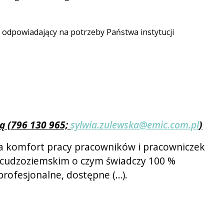
odpowiadający na potrzeby Państwa instytucji
ką (796 130 965;
sylwia.zulewska@emic.com.pl
)
a komfort pracy pracowników i pracowniczek
em cudzoziemskim o czym świadczy 100 %
profesjonalne, dostępne (…).