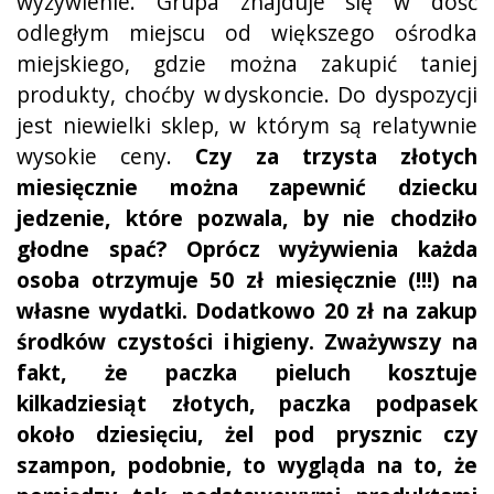
wyżywienie. Grupa znajduje się w dość
odległym miejscu od większego ośrodka
miejskiego, gdzie można zakupić taniej
produkty, choćby w dyskoncie. Do dyspozycji
jest niewielki sklep, w którym są relatywnie
wysokie ceny.
Czy za trzysta złotych
miesięcznie można zapewnić dziecku
jedzenie, które pozwala, by nie chodziło
głodne spać? Oprócz wyżywienia każda
osoba otrzymuje 50 zł miesięcznie (!!!) na
własne wydatki. Dodatkowo 20 zł na zakup
środków czystości i higieny. Zważywszy na
fakt, że paczka pieluch kosztuje
kilkadziesiąt złotych, paczka podpasek
około dziesięciu, żel pod prysznic czy
szampon, podobnie, to wygląda na to, że