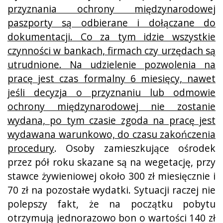
przyznania ochrony międzynarodowej
paszporty są odbierane i dołączane do
dokumentacji. Co za tym idzie wszystkie
czynności w bankach, firmach czy urzędach są
utrudnione. Na udzielenie pozwolenia na
pracę jest czas formalny 6 miesięcy, nawet
jeśli decyzja o przyznaniu lub odmowie
ochrony międzynarodowej nie zostanie
wydana, po tym czasie zgoda na pracę jest
wydawana warunkowo, do czasu zakończenia
procedury
. Osoby zamieszkujące ośrodek
przez pół roku skazane są na wegetację, przy
stawce żywieniowej około 300 zł miesięcznie i
70 zł na pozostałe wydatki. Sytuacji raczej nie
polepszy fakt, że na początku pobytu
otrzymują jednorazowo bon o wartości 140 zł