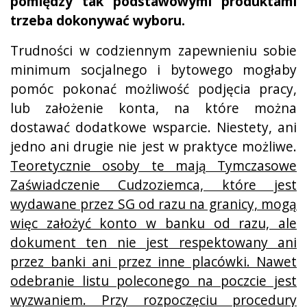
pomiędzy tak podstawowymi produktami
trzeba dokonywać wyboru.
Trudności w codziennym zapewnieniu sobie
minimum socjalnego i bytowego mogłaby
pomóc pokonać możliwość podjęcia pracy,
lub założenie konta, na które można
dostawać dodatkowe wsparcie. Niestety, ani
jedno ani drugie nie jest w praktyce możliwe.
Teoretycznie osoby te mają Tymczasowe
Zaświadczenie Cudzoziemca, które jest
wydawane przez SG od razu na granicy, mogą
więc założyć konto w banku od razu, ale
dokument ten nie jest respektowany ani
przez banki ani przez inne placówki. Nawet
odebranie listu poleconego na poczcie jest
wyzwaniem. Przy rozpoczęciu procedury