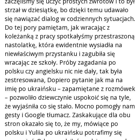
zaczęliśmy się uczyć prostych zwrotów i to był
strzał w dziesiątkę, bo dzięki temu udawało
się nawiązać dialog w codziennych sytuacjach.
Do tej pory pamiętam, jak wracając z
koleżanką z pracy spotkałyśmy przestraszoną
nastolatkę, która ewidentnie wysiadła na
niewłaściwym przystanku i zagubiła się
wracając ze szkoły. Próby zagadania po
polsku czy angielsku nic nie dały, tak była
zestresowana, Dopiero pytanie jak ma na
imię po ukraińsku – zapamiętane z rozmówek
– pozwoliło dziewczynie uspokoić się na tyle,
że wyjaśniła co się stało. Mocno pomogły nam
gesty i Google tłumacz. Zaskakujące dla obu
stron okazało się to, że my, mówiące po
polsku i Yuliia po ukraińsku potrafimy się